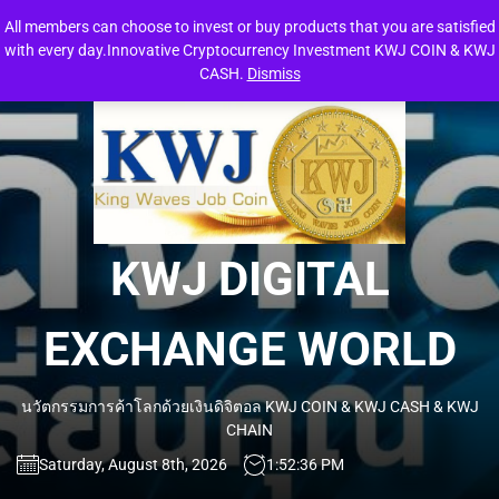
Skip
All members can choose to invest or buy products that you are satisfied
to
with every day.Innovative Cryptocurrency Investment KWJ COIN & KWJ
the
CASH.
Dismiss
content
KW
DIG
EXC
KWJ DIGITAL
WO
EXCHANGE WORLD
นวัตกรรมการค้าโลกด้วยเงินดิจิตอล KWJ COIN & KWJ CASH & KWJ
CHAIN
Saturday, August 8th, 2026
1:52:37 PM