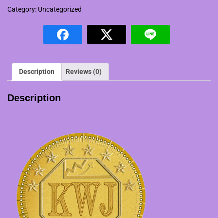
แพค
Category:
Uncategorized
เกจ
100,000
KWJ
quantity
Description
Reviews (0)
Description