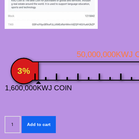
50,000,000KWJ 
3%
1,600,000KWJ COIN
เหรียญ
Add to cart
KWJ
COIN