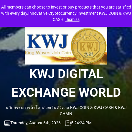
Skip
All members can choose to invest or buy products that you are satisfied
to
with every day.Innovative Cryptocurrency Investment KWJ COIN & KWJ
the
CASH.
Dismiss
content
KW
DIG
EXC
KWJ DIGITAL
WO
EXCHANGE WORLD
นวัตกรรมการค้าโลกด้วยเงินดิจิตอล KWJ COIN & KWJ CASH & KWJ
CHAIN
Thursday, August 6th, 2026
5:24:25 PM