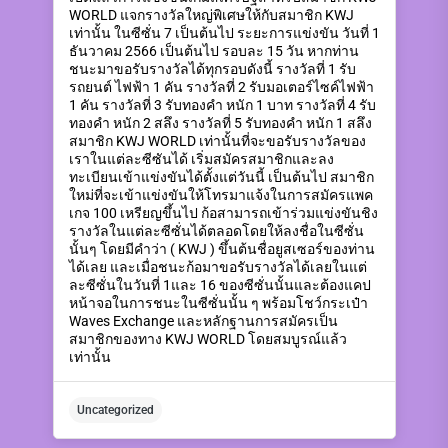
WORLD แจกรางวัลใหญ่พิเศษให้กับสมาชิก KWJ
เท่านั้น ในซีซั่น 7 เป็นต้นไป ระยะการแข่งขัน วันที่ 1
ธันวาคม 2566 เป็นต้นไป รอบละ 15 วัน หากท่าน
ชนะมาขอรับรางวัลได้ทุกรอบดังนี้ รางวัลที่ 1 รับ
รถยนต์ ไฟฟ้า 1 คัน รางวัลที่ 2 รับมอเตอร์ไซค์ไฟฟ้า
1 คัน รางวัลที่ 3 รับทองคำ หนัก 1 บาท รางวัลที่ 4 รับ
ทองคำ หนัก 2 สลึง รางวัลที่ 5 รับทองคำ หนัก 1 สลึง
สมาชิก KWJ WORLD เท่านั้นที่จะขอรับรางวัลของ
เราในแต่ละซีซันได้ เริ่มสมัครสมาชิกและลง
ทะเบียนเข้าแข่งขันได้ตั้งแต่วันนี้ เป็นต้นไป สมาชิก
ใหม่ที่จะเข้าแข่งขันให้โทรมาแจ้งในการสมัครแพค
เกจ 100 เหรียญขึ้นไป ก้อสามารถเข้าร่วมแข่งขันชิง
รางวัลในแต่ละซีซั่นได้ตลอดโดยให้ลงชื่อในซีซั่น
นั้นๆ โดยมีคำว่า ( KWJ ) ขึ้นต้นชื่อยูสเซอร์ของท่าน
ได้เลย และเมื่อชนะก้อมาขอรับรางวัลได้เลยในแต่
ละซีซั่นในวันที่ 1และ 16 ของซีซั่นนั้นและต้องแคป
หน้าจอในการชนะในซีซั่นนั้น ๆ พร้อมโชว์กระเป๋า
Waves Exchange และหลักฐานการสมัครเป็น
สมาชิกของทาง KWJ WORLD โดยสมบูรณ์แล้ว
เท่านั้น
Uncategorized