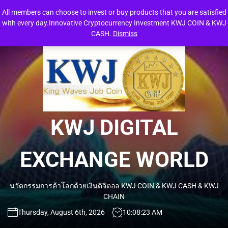
Skip
All members can choose to invest or buy products that you are satisfied
to
with every day.Innovative Cryptocurrency Investment KWJ COIN & KWJ
the
CASH.
Dismiss
content
KW
DIG
EXC
KWJ DIGITAL
WO
EXCHANGE WORLD
นวัตกรรมการค้าโลกด้วยเงินดิจิตอล KWJ COIN & KWJ CASH & KWJ
CHAIN
Thursday, August 6th, 2026
10:08:24 AM