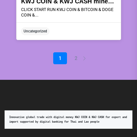
KWJ COIN & KWJ CASH miners rental deposits can be redeemed as KWJ COIN & KWJ CASH coins or redeemed for instant cash, which can be withdrawn every day. 5,10,15,20,25,30 of every month by using 20% ​​to join in the rental of mining machines of the company KWJ WORLD CO.,LTD. .To make profits every 5 days for a period of 6 months, with a 2.5% withdrawal fee every time, using the mining machine according to the package and receive the following benefits:
CLICK START RUN KWJ COIN & BITCOIN & DOGE
COIN &...
Uncategorized
1
2
Innovative global trade with digital money KWJ COIN & KWJ CASH for export and 
import supported by digital banking for Thai and Lao people