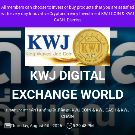
Skip
All members can choose to invest or buy products that you are satisfied
to
with every day.Innovative Cryptocurrency Investment KWJ COIN & KWJ
the
CASH.
Dismiss
content
KW
DIG
EXC
KWJ DIGITAL
WO
EXCHANGE WORLD
นวัตกรรมการค้าโลกด้วยเงินดิจิตอล KWJ COIN & KWJ CASH & KWJ
CHAIN
Thursday, August 6th, 2026
5:29:43 PM