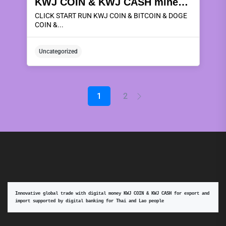
KWJ COIN & KWJ CASH miners rental deposits can be redeemed as KWJ COIN & KWJ CASH coins or redeemed for instant cash, which can be withdrawn every day. 5,10,15,20,25,30 of every month by using 20% ​​to join in the rental of mining machines of the company KWJ WORLD CO.,LTD. .To make profits every 5 days for a period of 6 months, with a 2.5% withdrawal fee every time, using the mining machine according to the package and receive the following benefits:
CLICK START RUN KWJ COIN & BITCOIN & DOGE
COIN &...
Uncategorized
1
2
Innovative global trade with digital money KWJ COIN & KWJ CASH for export and 
import supported by digital banking for Thai and Lao people