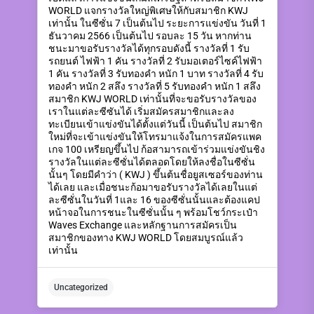
WORLD แจกรางวัลใหญ่พิเศษให้กับสมาชิก KWJ
เท่านั้น ในซีซั่น 7 เป็นต้นไป ระยะการแข่งขัน วันที่ 1
ธันวาคม 2566 เป็นต้นไป รอบละ 15 วัน หากท่าน
ชนะมาขอรับรางวัลได้ทุกรอบดังนี้ รางวัลที่ 1 รับ
รถยนต์ ไฟฟ้า 1 คัน รางวัลที่ 2 รับมอเตอร์ไซค์ไฟฟ้า
1 คัน รางวัลที่ 3 รับทองคำ หนัก 1 บาท รางวัลที่ 4 รับ
ทองคำ หนัก 2 สลึง รางวัลที่ 5 รับทองคำ หนัก 1 สลึง
สมาชิก KWJ WORLD เท่านั้นที่จะขอรับรางวัลของ
เราในแต่ละซีซันได้ เริ่มสมัครสมาชิกและลง
ทะเบียนเข้าแข่งขันได้ตั้งแต่วันนี้ เป็นต้นไป สมาชิก
ใหม่ที่จะเข้าแข่งขันให้โทรมาแจ้งในการสมัครแพค
เกจ 100 เหรียญขึ้นไป ก้อสามารถเข้าร่วมแข่งขันชิง
รางวัลในแต่ละซีซั่นได้ตลอดโดยให้ลงชื่อในซีซั่น
นั้นๆ โดยมีคำว่า ( KWJ ) ขึ้นต้นชื่อยูสเซอร์ของท่าน
ได้เลย และเมื่อชนะก้อมาขอรับรางวัลได้เลยในแต่
ละซีซั่นในวันที่ 1และ 16 ของซีซั่นนั้นและต้องแคป
หน้าจอในการชนะในซีซั่นนั้น ๆ พร้อมโชว์กระเป๋า
Waves Exchange และหลักฐานการสมัครเป็น
สมาชิกของทาง KWJ WORLD โดยสมบูรณ์แล้ว
เท่านั้น
Uncategorized