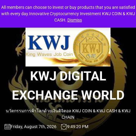
Skip
All members can choose to invest or buy products that you are satisfied
to
with every day.Innovative Cryptocurrency Investment KWJ COIN & KWJ
the
CASH.
Dismiss
content
KW
DIG
EXC
KWJ DIGITAL
WO
EXCHANGE WORLD
นวัตกรรมการค้าโลกด้วยเงินดิจิตอล KWJ COIN & KWJ CASH & KWJ
CHAIN
Friday, August 7th, 2026
9:49:21 PM