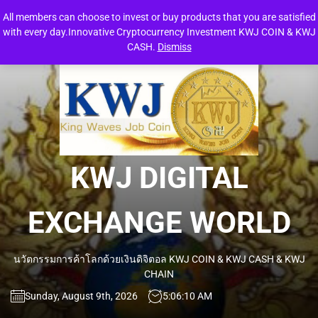
Skip
All members can choose to invest or buy products that you are satisfied
to
with every day.Innovative Cryptocurrency Investment KWJ COIN & KWJ
the
CASH.
Dismiss
content
KW
DIG
EXC
KWJ DIGITAL
WO
EXCHANGE WORLD
นวัตกรรมการค้าโลกด้วยเงินดิจิตอล KWJ COIN & KWJ CASH & KWJ
CHAIN
Sunday, August 9th, 2026
5:06:11 AM