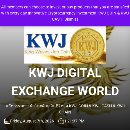
Skip
All members can choose to invest or buy products that you are satisfied
to
with every day.Innovative Cryptocurrency Investment KWJ COIN & KWJ
the
CASH.
Dismiss
content
KW
DIG
EXC
KWJ DIGITAL
WO
EXCHANGE WORLD
นวัตกรรมการค้าโลกด้วยเงินดิจิตอล KWJ COIN & KWJ CASH & KWJ
CHAIN
Friday, August 7th, 2026
1:21:38 PM