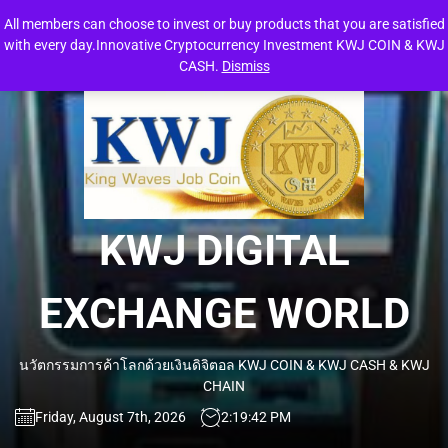
Skip
All members can choose to invest or buy products that you are satisfied
to
with every day.Innovative Cryptocurrency Investment KWJ COIN & KWJ
the
CASH.
Dismiss
content
KW
DIG
EXC
KWJ DIGITAL
WO
EXCHANGE WORLD
นวัตกรรมการค้าโลกด้วยเงินดิจิตอล KWJ COIN & KWJ CASH & KWJ
CHAIN
Friday, August 7th, 2026
2:19:42 PM