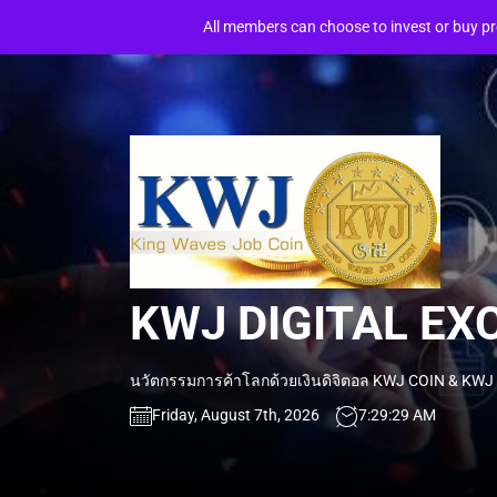
Skip
BREAKING NEWS
อเข้าร่วมแข่งขันเป็นเศรษฐี จริงๆ ได้ ทันที
THAI PRODUCTS FOR E
All members can choose to invest or buy p
to
the
content
K
DI
E
KWJ DIGITAL E
W
นวัตกรรมการค้าโลกด้วยเงินดิจิตอล KWJ COIN & KW
Friday, August 7th, 2026
7:29:31 AM