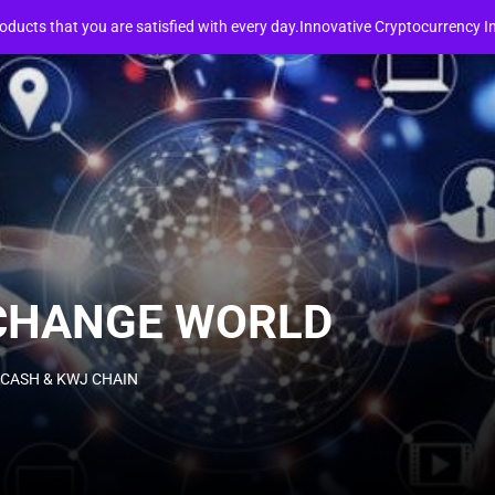
XPORT AROUND THE WORLD.
EXPORT PRODUCTS
(ประกาศ)โ
roducts that you are satisfied with every day.Innovative Cryptocurren
WJ
GITAL
XCHANGE
XCHANGE WORLD
ORLD
J CASH & KWJ CHAIN