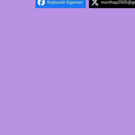
Kajbundit Kijjarean
monthap2565@gm