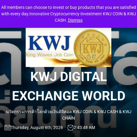
Skip
All members can choose to invest or buy products that you are satisfied
to
with every day.Innovative Cryptocurrency Investment KWJ COIN & KWJ
the
CASH.
Dismiss
content
KW
DIG
EXC
KWJ DIGITAL
WO
EXCHANGE WORLD
นวัตกรรมการค้าโลกด้วยเงินดิจิตอล KWJ COIN & KWJ CASH & KWJ
CHAIN
Thursday, August 6th, 2026
2:43:48 AM