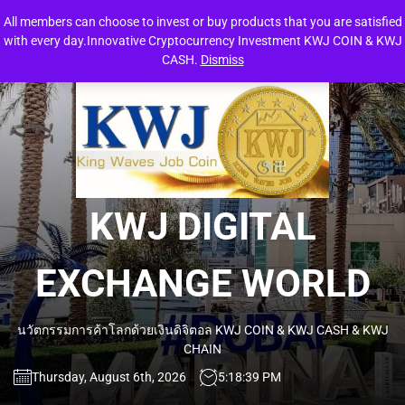
Skip
All members can choose to invest or buy products that you are satisfied
to
with every day.Innovative Cryptocurrency Investment KWJ COIN & KWJ
the
CASH.
Dismiss
content
KW
DIG
EXC
KWJ DIGITAL
WO
EXCHANGE WORLD
นวัตกรรมการค้าโลกด้วยเงินดิจิตอล KWJ COIN & KWJ CASH & KWJ
CHAIN
Thursday, August 6th, 2026
5:18:40 PM