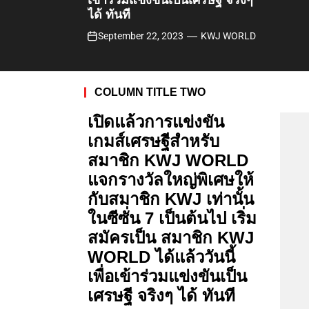
เข้าร่วมแข่งขันเป็นเศรษฐี จริงๆ
ได้ ทันที
September 22, 2023
KWJ WORLD
COLUMN TITLE TWO
J&A AUTCHARA
เปิดแล้วการแข่งขัน
THAI PRODUCTS
EXPORT PRODUCTS
(ประกาศ)โปรโมชั่น
TRANSPORT
เกมส์เศรษฐีสำหรับ
FOR EXPORT
สำหรับสมาชิกใหม่ลง
M
embers around the world can
สมาชิก KWJ WORLD
AROUND THE
สมัครเป็นสมาชิกรับแพค
J&
request to be a joint venture
A AUTCHARA TRANSPORT
trade partner with KWJ WORL Company
แจกรางวัลใหญ่พิเศษให้
WORLD.
เกจตามระดับในวันที่ 10
LIMITED PARTNERSHIP
Limited to import
18/429 Bang Sue Subdistrict, Pak Kred
กับสมาชิก KWJ เท่านั้น
– 20 กันยายน 2568
M
embers around the world can
District, Nonthaburi Province. Transport
ในซีซั่น 7 เป็นต้นไป เริ่ม
ฉ
April 25, 2023
request to be a joint venture
and transportation of both domestic
ลอง การดำเนินการเปิดบริษัท ฯ
trade partner with KWJ WORL Company
สมัครเป็น สมาชิก KWJ
ครบ รอบ ปีที่ 6 ย่างเข้าปีที่ 7 นี้ ของ
Limited to import
KWJ WORLD CO.,LTD. แจก เสื้อประจำวัน
June 19, 2025
WORLD ได้แล้ววันนี้
เกิด และ ทองคำแท้ และ ท่องเที่ยวญี่ปุ่น
เพื่อเข้าร่วมแข่งขันเป็น
August 3, 2023
เศรษฐี จริงๆ ได้ ทันที
February 28, 2023