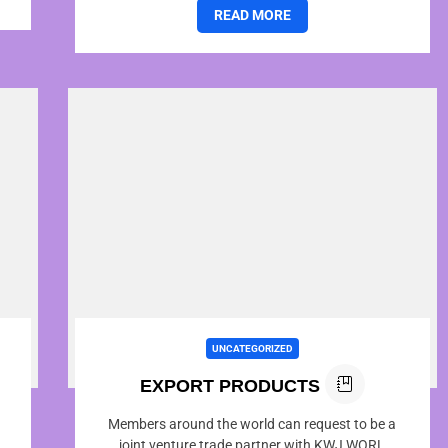
รถยนต์ ไฟฟ้า 1...
READ MORE
UNCATEGORIZED
EXPORT PRODUCTS
Members around the world can request to be a
joint venture trade partner with KWJ WORL