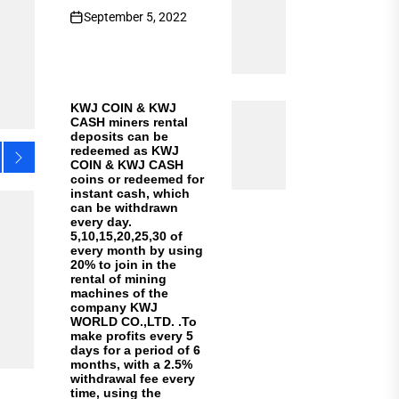
September 5, 2022
KWJ COIN & KWJ
CASH miners rental
deposits can be
redeemed as KWJ
COIN & KWJ CASH
coins or redeemed for
instant cash, which
can be withdrawn
every day.
5,10,15,20,25,30 of
every month by using
20% ​​to join in the
rental of mining
machines of the
company KWJ
WORLD CO.,LTD. .To
make profits every 5
days for a period of 6
months, with a 2.5%
withdrawal fee every
time, using the