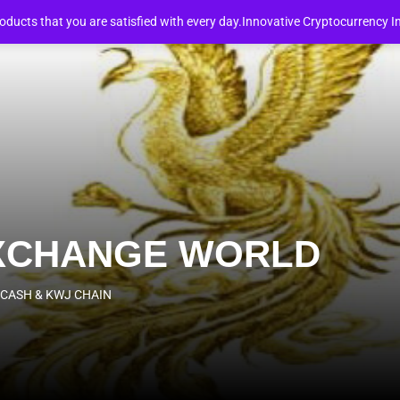
 ทันที
THAI PRODUCTS FOR EXPORT AROUND THE WORLD.
E
roducts that you are satisfied with every day.Innovative Cryptocurren
WJ
GITAL
XCHANGE
EXCHANGE WORLD
ORLD
J CASH & KWJ CHAIN