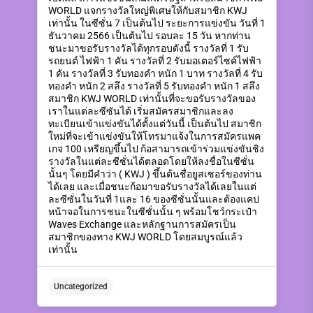
WORLD แจกรางวัลใหญ่พิเศษให้กับสมาชิก KWJ
เท่านั้น ในซีซั่น 7 เป็นต้นไป ระยะการแข่งขัน วันที่ 1
ธันวาคม 2566 เป็นต้นไป รอบละ 15 วัน หากท่าน
ชนะมาขอรับรางวัลได้ทุกรอบดังนี้ รางวัลที่ 1 รับ
รถยนต์ ไฟฟ้า 1 คัน รางวัลที่ 2 รับมอเตอร์ไซค์ไฟฟ้า
1 คัน รางวัลที่ 3 รับทองคำ หนัก 1 บาท รางวัลที่ 4 รับ
ทองคำ หนัก 2 สลึง รางวัลที่ 5 รับทองคำ หนัก 1 สลึง
สมาชิก KWJ WORLD เท่านั้นที่จะขอรับรางวัลของ
เราในแต่ละซีซันได้ เริ่มสมัครสมาชิกและลง
ทะเบียนเข้าแข่งขันได้ตั้งแต่วันนี้ เป็นต้นไป สมาชิก
ใหม่ที่จะเข้าแข่งขันให้โทรมาแจ้งในการสมัครแพค
เกจ 100 เหรียญขึ้นไป ก้อสามารถเข้าร่วมแข่งขันชิง
รางวัลในแต่ละซีซั่นได้ตลอดโดยให้ลงชื่อในซีซั่น
นั้นๆ โดยมีคำว่า ( KWJ ) ขึ้นต้นชื่อยูสเซอร์ของท่าน
ได้เลย และเมื่อชนะก้อมาขอรับรางวัลได้เลยในแต่
ละซีซั่นในวันที่ 1และ 16 ของซีซั่นนั้นและต้องแคป
หน้าจอในการชนะในซีซั่นนั้น ๆ พร้อมโชว์กระเป๋า
Waves Exchange และหลักฐานการสมัครเป็น
สมาชิกของทาง KWJ WORLD โดยสมบูรณ์แล้ว
เท่านั้น
Uncategorized