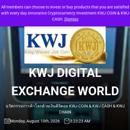
Skip
All members can choose to invest or buy products that you are satisfied
to
with every day.Innovative Cryptocurrency Investment KWJ COIN & KWJ
the
CASH.
Dismiss
content
KW
DIG
EXC
KWJ DIGITAL
WO
EXCHANGE WORLD
นวัตกรรมการค้าโลกด้วยเงินดิจิตอล KWJ COIN & KWJ CASH & KWJ
CHAIN
Monday, August 10th, 2026
3:23:24 AM