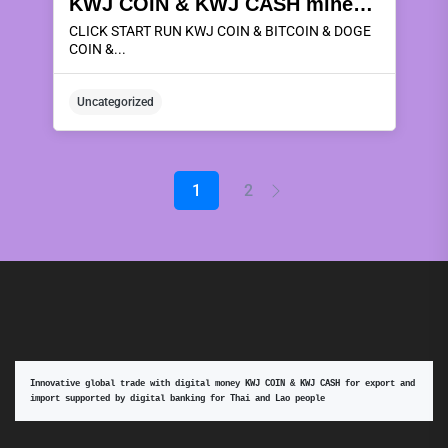
KWJ COIN & KWJ CASH miners rental deposits can be redeemed as KWJ COIN & KWJ CASH coins or redeemed for instant cash, which can be withdrawn every day. 5,10,15,20,25,30 of every month by using 20% ​​to join in the rental of mining machines of the company KWJ WORLD CO.,LTD. .To make profits every 5 days for a period of 6 months, with a 2.5% withdrawal fee every time, using the mining machine according to the package and receive the following benefits:
CLICK START RUN KWJ COIN & BITCOIN & DOGE
COIN &...
Uncategorized
1
2
Innovative global trade with digital money KWJ COIN & KWJ CASH for export and 
import supported by digital banking for Thai and Lao people